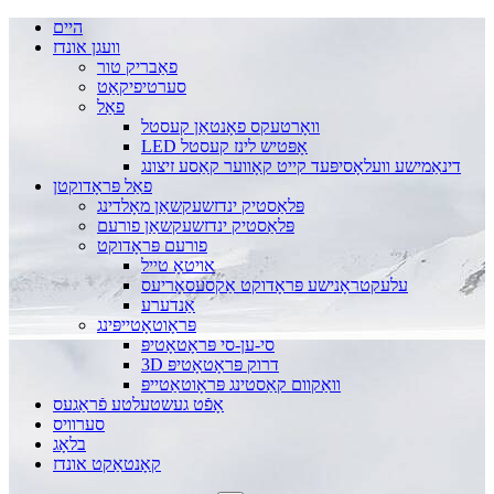
היים
וועגן אונדז
פאַבריק טור
סערטיפיקאַט
פאַל
וואָרטעקס פאָנטאַן קעסטל
LED אָפּטיש לינז קעסטל
דינאַמישע וועלאָסיפּעד קייט קאָווער קאַסע זיצונג
פאַל פּראָדוקטן
פּלאַסטיק ינדזשעקשאַן מאָלדינג
פּלאַסטיק ינדזשעקשאַן פורעם
פורעם פּראָדוקט
אויטאָ טייל
עלעקטראָנישע פּראָדוקט אַקסעסאָריעס
אַנדערע
פּראָוטאָטייפּינג
סי-ען-סי פּראָטאָטיפּ
3D דרוק פּראָטאָטיפּ
וואַקוום קאַסטינג פּראָוטאַטייפּ
אָפֿט געשטעלטע פֿראַגעס
סערוויס
בלאָג
קאָנטאַקט אונדז