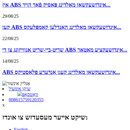
איז ABS אינדזשעקשאַן מאָלדינג פּאַסיק פֿאַר הויך...
29/08/25
קען ABS אינדזשעקשאַן מאָלדינג האַנדלען קאָמפּלעקס...
22/08/25
שריט-ביי-שריט אנווייזונג צו די ABS אינדזשעקציע מאטאר...
14/08/25
ABS אינדזשעקשאַן מאָלדינג קעגן אַנדערע פּלאַסטיקס...
שיקן אימעיל
וואַטסאַפּ
008615759120355
x
שיקט אייער מעסעדזש צו אונדז:
English