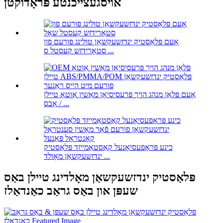
אויסגעצייכנטע פּראָדוקטן
אָעם פּלאַסטיק ינדזשעקשאַן טולינג פורעם פון
סטאָרידזש קעסטל ס ...
אָעם פּלאַן מנהג הויך פּרעסיסיאָן מאַשין אַוטאָ טיילן
אַבס / ...
כינע פּראָפעסיאָנעל קאַסטאַמייזד פּלאַסטיק
ינדזשעקשאַן מאָולד ...
פּלאַסטיק ינדזשעקשאַן מאָלדינג טיילן באַס
שעפּן און באַס גראַב כאַנדאַלז