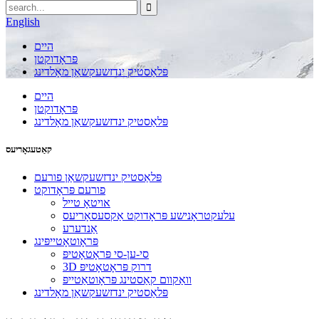
English
היים
פּראָדוקטן
פּלאַסטיק ינדזשעקשאַן מאָלדינג
היים
פּראָדוקטן
פּלאַסטיק ינדזשעקשאַן מאָלדינג
קאַטעגאָריעס
פּלאַסטיק ינדזשעקשאַן פורעם
פורעם פּראָדוקט
אויטאָ טייל
עלעקטראָנישע פּראָדוקט אַקסעסאָריעס
אַנדערע
פּראָוטאָטייפּינג
סי-ען-סי פּראָטאָטיפּ
3D דרוק פּראָטאָטיפּ
וואַקוום קאַסטינג פּראָוטאַטייפּ
פּלאַסטיק ינדזשעקשאַן מאָלדינג