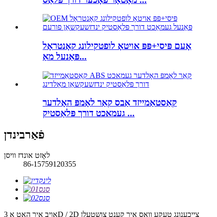
אָעם פּיסי+פּפּ אויטאָ לופטקילונג קאָנטראָל
פּאַנעל מאַ...
קאַסטאַמייזד אַבס קאַר לאָמפּ האָלדער
געמאכט דורך פּלאַסטיק ...
פֿאַרבינדן
לאָזט אונדז וויסן
86-15759120355
אויב איר האָט אַ 3D / 2D צייכענונג טעקע וואָס איר קענט צושטעלן