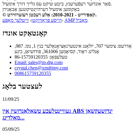
פֿאַר אונדזער רעפֿערענץ, ביטע שיקט עס גלייך דורך אימעיל.
באַקומען אימעיל דערהייַנטיקונגען
אַבאָנירן
© קאַפּירייט - 2010-2021: אַלע רעכטן רעזערווירט.
AMP מאָביל
-
הייסע פּראָדוקטן
-
זייטלעך מאַפּע
קאָנטאַקט אונדז
אַדרעס: צימער 707, יולאָנג אינטערנאַציאָנאַלער בנין 1, נומ. 987,
אַנלינג ראָוד, קסיאַמען 361006, פודזשיאַן, כינע
טעלעפאָן: 86-15759120355
Email: sales@m-dtg.com
crystal.chen@xmdtjmy.com
008615759120355
לעצטער בלאָג
11/09/25
געוויינטלעכע טשאַלאַנדזשיז אין ABS ינדזשעקשאַן
מאָלדינג...
05/09/25