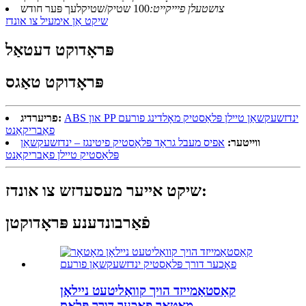
צושטעלן פיייקייט:
100 שטיק/שטיקלעך פּער חודש
שיקט אַן אימעיל צו אונדז
פּראָדוקט דעטאַל
פּראָדוקט טאַגס
ABS און PP ינדזשעקשאַן טיילן פּלאַסטיק מאָלדינג פורעם
פריערדיג:
פאַבריקאַנט
ווייטער:
אפיס מעבל גראַד פּלאַסטיק פיטינגז – ינדזשעקשאַן
פּלאַסטיק טיילן פאַבריקאַנט
שיקט אייער מעסעדזש צו אונדז:
פֿאַרבונדענע פּראָדוקטן
קאַסטאַמייזד הויך קוואַליטעט ניילאָן
מאָטאָר פאָכער דורך פּלאַס ...