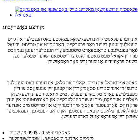
קורצע באַשרייַבונג:
אונדזערע פּלאַסטיק אינדזשעקשאַן-געמאָלטע באַס הענטלעך און גריפּ
הענטלעך זענען דיזיינד פֿאַר זיכערקייט, האַרטקייט און טרייסט. ידעאַל
פֿאַר עפנטלעכע טראַנספּאָרט סיסטעמען, די הענטלעך זענען געמאכט
פון הויך-קוואַליטעט מאַטעריאַלס צו וויטסטאַנד שווער טעגלעך נוצן
בשעת פּראַוויידינג אַ זיכער גריפּ פֿאַר פּאַסאַזשירן.
קאַסטאַמייזאַבאַל אין גרייס, קאָליר און פּלאַן, אונדזערע באַס הענטלעך
טרעפן די אינדוסטריע סטאַנדאַרדן און קענען זיין צוגעפּאַסט צו דיין
ספּעציפֿישע פאָרמיטל באדערפענישן. מיט אַוואַנסירטע ינדזשעקשאַן
מאָלדינג טעקניקס, מיר ענשור פּינטלעכקייט און קאָנסיסטענסי אין יעדן
פּראָדוקט. פֿאַרבעסערן פּאַסאַזשיר זיכערקייַט און טרייסט מיט אונדזער
פאַרלאָזלעך פּלאַסטיק באַס הענטלעך און גראַב הענטלעך, געמאכט צו
שטיצן דיין אָפּעראַציאָנעל באדערפענישן.
פאָב פּרייַז:
0.5$ - 9,999$ / שטיק
מינימום אָרדער קוואַנטיטי:
1 שטיק/שטיקלעך