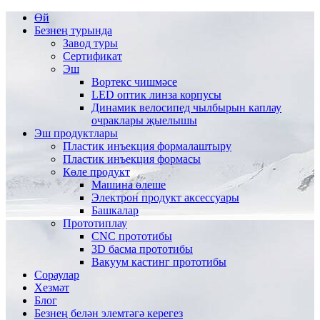
Өй
Безнең турында
Завод туры
Сертификат
Эш
Вортекс чишмәсе
LED оптик линза корпусы
Динамик велосипед чылбырын каплау
очраклары җыелышы
Эш продуктлары
Пластик инъекция формалаштыру
Пластик инъекция формасы
Көле продукт
Машина өлеше
Электрон продукт аксессуары
Башкалар
Прототиплау
CNC прототибы
3D басма прототибы
Вакуум кастинг прототибы
Сораулар
Хезмәт
Блог
Безнең белән элемтәгә керегез