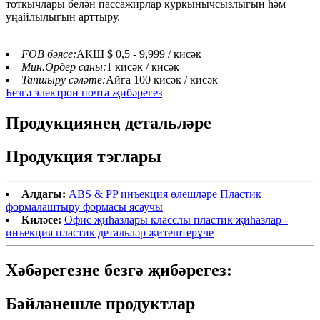
тоткычлары белән пассажирлар куркынычсызлыгын һәм
уңайлылыгын арттыру.
FOB бәясе:
АКШ $ 0,5 - 9,999 / кисәк
Мин.Ордер саны:
1 кисәк / кисәк
Тапшыру сәләте:
Айга 100 кисәк / кисәк
Безгә электрон почта җибәрегез
Продукциянең детальләре
Продукция тэглары
Алдагы:
ABS & PP инъекция өлешләре Пластик
формалаштыру формасы ясаучы
Киләсе:
Офис җиһазлары класслы пластик җиһазлар -
инъекция пластик детальләр җитештерүче
Хәбәрегезне безгә җибәрегез:
Бәйләнешле продуктлар