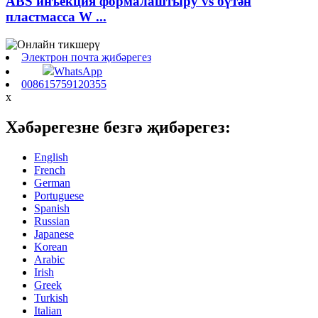
ABS инъекция формалаштыру vs бүтән
пластмасса W ...
Электрон почта җибәрегез
WhatsApp
008615759120355
x
Хәбәрегезне безгә җибәрегез:
English
French
German
Portuguese
Spanish
Russian
Japanese
Korean
Arabic
Irish
Greek
Turkish
Italian