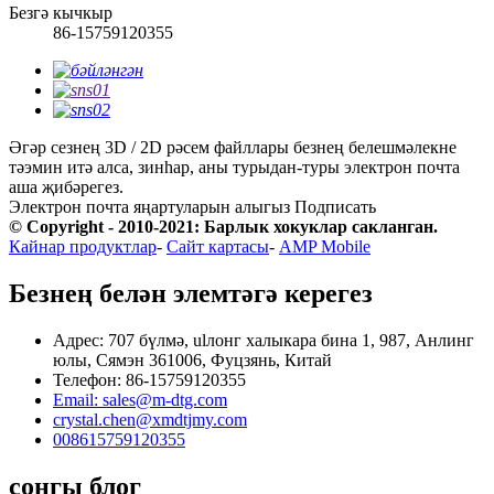
Безгә кычкыр
86-15759120355
Әгәр сезнең 3D / 2D рәсем файллары безнең белешмәлекне
тәэмин итә алса, зинһар, аны турыдан-туры электрон почта
аша җибәрегез.
Электрон почта яңартуларын алыгыз
Подписать
© Copyright - 2010-2021: Барлык хокуклар сакланган.
Кайнар продуктлар
-
Сайт картасы
-
AMP Mobile
Безнең белән элемтәгә керегез
Адрес: 707 бүлмә, ulлонг халыкара бина 1, 987, Анлинг
юлы, Сямэн 361006, Фуцзянь, Китай
Телефон: 86-15759120355
Email: sales@m-dtg.com
crystal.chen@xmdtjmy.com
008615759120355
соңгы блог