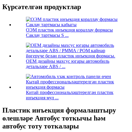
Күрсәтелгән продуктлар
ОЭМ пластик инъекция кораллау формасы
Саклау тартмасы S ...
OEM дизайны махсус югары автомобиль
детальләре ABS / ...
Китай профессиональләштерелгән пластик
инъекция мул ...
Пластик инъекция формалаштыру
өлешләре Автобус тоткычы һәм
автобус тоту тоткалары