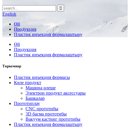
English
Өй
Продукция
Пластик инъекция формалаштыру
Өй
Продукция
Пластик инъекция формалаштыру
Төркемнәр
Пластик инъекция формасы
Көле продукт
Машина өлеше
Электрон продукт аксессуары
Башкалар
Прототиплау
CNC прототибы
3D басма прототибы
Вакуум кастинг прототибы
Пластик инъекция формалаштыру