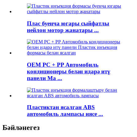
Плас буенча югары сыйфатлы
нейлон мотор җанатары ...
OEM PC + PP Автомобиль
кондиционеры белән идарә итү
панели Ma ...
Пластиктан ясалган ABS
автомобиль лампасы иясе ...
Бәйләнегез