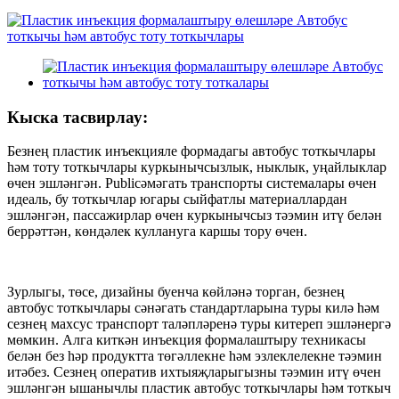
Кыска тасвирлау:
Безнең пластик инъекцияле формадагы автобус тоткычлары
һәм тоту тоткычлары куркынычсызлык, ныклык, уңайлыклар
өчен эшләнгән. Publicәмәгать транспорты системалары өчен
идеаль, бу тоткычлар югары сыйфатлы материаллардан
эшләнгән, пассажирлар өчен куркынычсыз тәэмин итү белән
беррәттән, көндәлек куллануга каршы тору өчен.
Зурлыгы, төсе, дизайны буенча көйләнә торган, безнең
автобус тоткычлары сәнәгать стандартларына туры килә һәм
сезнең махсус транспорт таләпләренә туры китереп эшләнергә
мөмкин. Алга киткән инъекция формалаштыру техникасы
белән без һәр продуктта төгәллекне һәм эзлеклелекне тәэмин
итәбез. Сезнең оператив ихтыяҗларыгызны тәэмин итү өчен
эшләнгән ышанычлы пластик автобус тоткычлары һәм тоткыч