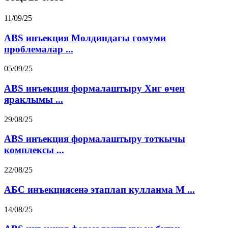
11/09/25
ABS инъекция Молдиндагы гомуми
проблемалар ...
05/09/25
ABS инъекция формалаштыру Хиг өчен
яраклымы ...
29/08/25
ABS инъекция формалаштыру тоткычы
комплексы ...
22/08/25
АБС инъекциясенә этаплап кулланма M ...
14/08/25