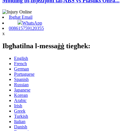
Molding bl-Injezzjoni tal-ABS vs Plastiks Oħra...
Ibgħat Email
WhatsApp
008615759120355
x
Ibgħatilna l-messaġġ tiegħek:
English
French
German
Portuguese
Spanish
Russian
Japanese
Korean
Arabic
Irish
Greek
Turkish
Italian
Danish