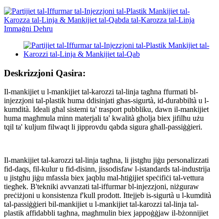
Deskrizzjoni Qasira:
Il-mankijiet u l-mankijiet tal-karozzi tal-linja tagħna ffurmati bl-
injezzjoni tal-plastik huma ddisinjati għas-sigurtà, id-durabbiltà u l-
kumdità. Ideali għal sistemi ta' trasport pubbliku, dawn il-mankijiet
huma magħmula minn materjali ta' kwalità għolja biex jifilħu użu
tqil ta' kuljum filwaqt li jipprovdu qabda sigura għall-passiġġieri.
Il-mankijiet tal-karozzi tal-linja tagħna, li jistgħu jiġu personalizzati
fid-daqs, fil-kulur u fid-disinn, jissodisfaw l-istandards tal-industrija
u jistgħu jiġu mfassla biex jaqblu mal-ħtiġijiet speċifiċi tal-vettura
tiegħek. B'tekniki avvanzati tal-iffurmar bl-injezzjoni, niżguraw
preċiżjoni u konsistenza f'kull prodott. Ittejjeb is-sigurtà u l-kumdità
tal-passiġġieri bil-mankijiet u l-mankijiet tal-karozzi tal-linja tal-
plastik affidabbli tagħna, magħmulin biex jappoġġjaw il-bżonnijiet