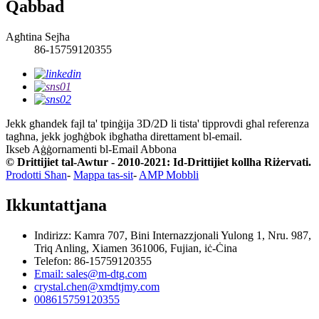
Qabbad
Agħtina Sejħa
86-15759120355
Jekk għandek fajl ta' tpinġija 3D/2D li tista' tipprovdi għal referenza
tagħna, jekk jogħġbok ibgħatha direttament bl-email.
Ikseb Aġġornamenti bl-Email
Abbona
© Drittijiet tal-Awtur - 2010-2021: Id-Drittijiet kollha Riżervati.
Prodotti Sħan
-
Mappa tas-sit
-
AMP Mobbli
Ikkuntattjana
Indirizz: Kamra 707, Bini Internazzjonali Yulong 1, Nru. 987,
Triq Anling, Xiamen 361006, Fujian, iċ-Ċina
Telefon: 86-15759120355
Email: sales@m-dtg.com
crystal.chen@xmdtjmy.com
008615759120355