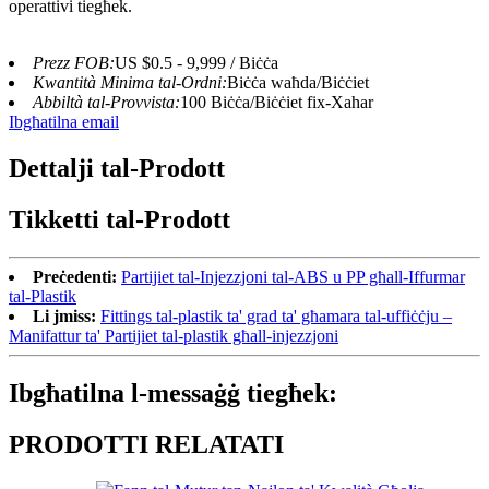
operattivi tiegħek.
Prezz FOB:
US $0.5 - 9,999 / Biċċa
Kwantità Minima tal-Ordni:
Biċċa waħda/Biċċiet
Abbiltà tal-Provvista:
100 Biċċa/Biċċiet fix-Xahar
Ibgħatilna email
Dettalji tal-Prodott
Tikketti tal-Prodott
Preċedenti:
Partijiet tal-Injezzjoni tal-ABS u PP għall-Iffurmar
tal-Plastik
Li jmiss:
Fittings tal-plastik ta' grad ta' għamara tal-uffiċċju –
Manifattur ta' Partijiet tal-plastik għall-injezzjoni
Ibgħatilna l-messaġġ tiegħek:
PRODOTTI RELATATI