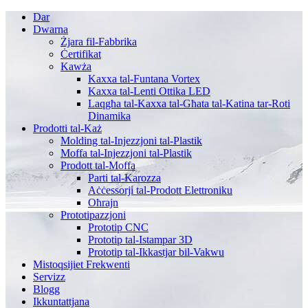
Dar
Dwarna
Żjara fil-Fabbrika
Ċertifikat
Kawża
Kaxxa tal-Funtana Vortex
Kaxxa tal-Lenti Ottika LED
Laqgħa tal-Kaxxa tal-Għata tal-Katina tar-Roti
Dinamika
Prodotti tal-Każ
Molding tal-Injezzjoni tal-Plastik
Moffa tal-Injezzjoni tal-Plastik
Prodott tal-Moffa
Parti tal-Karozza
Aċċessorji tal-Prodott Elettroniku
Oħrajn
Prototipazzjoni
Prototip CNC
Prototip tal-Istampar 3D
Prototip tal-Ikkastjar bil-Vakwu
Mistoqsijiet Frekwenti
Servizz
Blogg
Ikkuntattjana