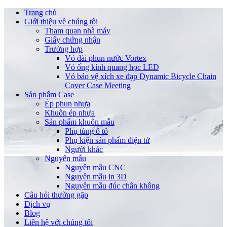
Trang chủ
Giới thiệu về chúng tôi
Tham quan nhà máy
Giấy chứng nhận
Trường hợp
Vỏ đài phun nước Vortex
Vỏ ống kính quang học LED
Vỏ bảo vệ xích xe đạp Dynamic Bicycle Chain
Cover Case Meeting
Sản phẩm Case
Ép phun nhựa
Khuôn ép nhựa
Sản phẩm khuôn mẫu
Phụ tùng ô tô
Phụ kiện sản phẩm điện tử
Người khác
Nguyên mẫu
Nguyên mẫu CNC
Nguyên mẫu in 3D
Nguyên mẫu đúc chân không
Câu hỏi thường gặp
Dịch vụ
Blog
Liên hệ với chúng tôi