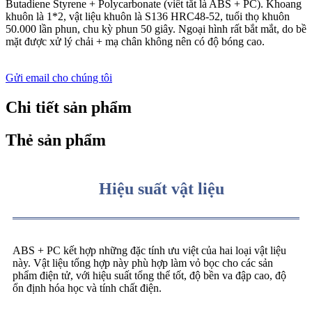
Butadiene Styrene + Polycarbonate (viết tắt là ABS + PC). Khoang
khuôn là 1*2, vật liệu khuôn là S136 HRC48-52, tuổi thọ khuôn
50.000 lần phun, chu kỳ phun 50 giây. Ngoại hình rất bắt mắt, do bề
mặt được xử lý chải + mạ chân không nên có độ bóng cao.
Gửi email cho chúng tôi
Chi tiết sản phẩm
Thẻ sản phẩm
Hiệu suất vật liệu
ABS + PC kết hợp những đặc tính ưu việt của hai loại vật liệu
này. Vật liệu tổng hợp này phù hợp làm vỏ bọc cho các sản
phẩm điện tử, với hiệu suất tổng thể tốt, độ bền va đập cao, độ
ổn định hóa học và tính chất điện.