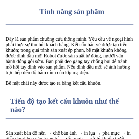
Tính năng sản phẩm
Đây là sản phẩm chuông cửa thông minh. Yêu cầu về ngoại hình
phải thực sự thu hút khách hàng. Kết cấu bản vẽ được tạo trên
khuôn; trong quá trình sản xuất ép phun, bề mặt khuôn không
được dính dầu mỡ. Robot được sản xuất tự động, người vận
hành đóng gói sớm. Bạn phải đeo găng tay chống bụi để tránh
mồ hôi tay dính vào sản phẩm. Nếu dính dầu mỡ, sẽ ảnh hưởng
trực tiếp đến độ bám dính của lớp mạ điện.
Bề mặt chải này được tạo ra bằng kết cấu khuôn.
Tiến độ tạo kết cấu khuôn như thế
nào?
Sản xuất bản đồ nền → chế bản ảnh → in lụa → pha mực → in
giấy decal hoa văn trang trí → sấy mực → xử lý khuôn trước →