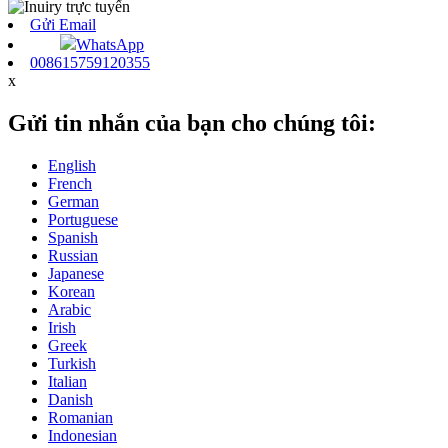
Gửi Email
WhatsApp
008615759120355
x
Gửi tin nhắn của bạn cho chúng tôi:
English
French
German
Portuguese
Spanish
Russian
Japanese
Korean
Arabic
Irish
Greek
Turkish
Italian
Danish
Romanian
Indonesian