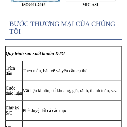
BƯỚC THƯƠNG MẠI CỦA CHÚNG
TÔI
Quy trình sản xuất khuôn DTG
Trích
Theo mẫu, bản vẽ và yêu cầu cụ thể.
dẫn
Cuộc
Vật liệu khuôn, số khoang, giá, rãnh, thanh toán, v.v.
thảo luận
Chữ ký
Phê duyệt tất cả các mục
S/C