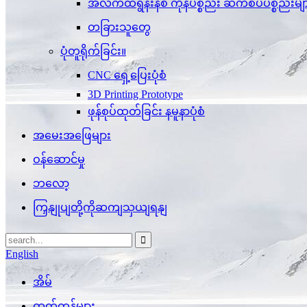
အီလက်ထရွန်းနစ် ကုန်ပစ္စည်း ဆက်စပ်ပစ္စည်းမျ
တခြားသူတွေ
ပုံတူရိုက်ခြင်း။
CNC ရှေ့ပြေးပုံစံ
3D Printing Prototype
ဖုန်စုပ်ထုတ်ခြင်း နမူနာပုံစံ
အမေးအဖြေများ
ဝန်ဆောင်မှု
ဘလော့
ကြှနျုပျတို့ကိုဆကျသှယျရနျ
English
အိမ်
ထုတ်ကုန်များ