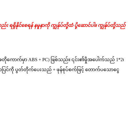
ိနိုင်စေရန် နမူနာကို ကျွန်ုပ်တို့ထံ ပို့ဆောင်ပါ။ ကျွန်ုပ်တို့သည်
te (အတိုကောက်မှာ ABS + PC) ဖြစ်သည်။ ၎င်း၏မှိုအပေါက်သည် 1*2၊
ှာပြင်ကို ပွတ်တိုက်ပေးသည် + ဖုန်စုပ်စက်ဖြင့် တောက်ပသောငွေ