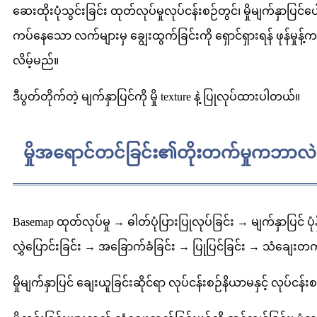
ဆေးထိုးပုံသွင်းခြင်း ထုတ်လုပ်မှုလုပ်ငန်းစဉ်တွင်၊ မှိုမျက်နှ
ကပ်နေသော လက်များမှ ချွေးထွက်ခြင်းကို ရှောင်ရှားရန် ဖုန်မှ
လိမ့်မည်။
ဒီပွတ်တိုက်တဲ့ မျက်နှာပြင်ကို မှို texture နဲ့ ပြုလုပ်ထားပါတယ်။
မှိုအရောင်တင်ခြင်း၏တိုးတက်မှုကဘာလဲ
Basemap ထုတ်လုပ်မှု → ဓါတ်ပုံပြားပြုလုပ်ခြင်း → မျက်နှာပြင် ပုံန
လွှဲပြောင်းခြင်း → အခြောက်ခံခြင်း → ပြုပြင်ခြင်း → သံချေးတက
မှိုမျက်နှာပြင် ချေးယူခြင်းဆိုင်ရာ လုပ်ငန်းစဉ်နိယာမနှင့် လုပ်ငန်