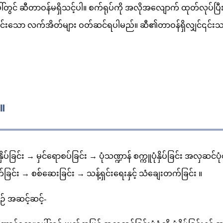
ာပြင်ပေါ်တွင် ဆီတာဝန်မရှိသင့်ပါ။ စက်ရုပ်ကို အလိုအလျောက် ထုတ်လု
ုန့်ကင်းသော လက်အိတ်များ ဝတ်ဆင်ရပါမည်။ ဆီ၏တာဝန်ရှိလျှင်၎င်းသည
။
ှိပ်ခြင်း → မှင်ရောစပ်ခြင်း → ပုံသဏ္ဍာန် စက္ကူပုံနှိပ်ခြင်း အလှဆင်
်ခြင်း → စစ်ဆေးခြင်း → သန့်ရှင်းရေးနှင့် သံချေးတက်ခြင်း ။
းစဉ် အဆင့်ဆင့်-