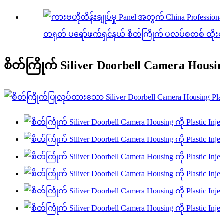
တရုတ် ပရော်ဖက်ရှင်နယ် စိတ်ကြိုက် ပလပ်စတစ် ထိုး
စိတ်ကြိုက် Siliver Doorbell Camera Housin