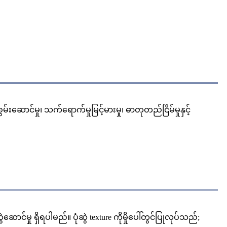
ာင်မှု၊ သက်ရောက်မှုမြင့်မားမှု၊ ဓာတုတည်ငြိမ်မှုနှင့်
 ရှိရပါမည်။ ပုံဆွဲ texture ကိုမှိုပေါ်တွင်ပြုလုပ်သည်;