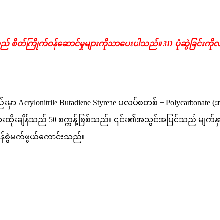
စိတ်ကြိုက်ဝန်ဆောင်မှုများကိုသာပေးပါသည်။ 3D ပုံဆွဲခြင်းကိုလည်း ရရှ
်းမှာ Acrylonitrile Butadiene Styrene ပလပ်စတစ် + Polycarbona
 ဆေးထိုးချိန်သည် 50 စက္ကန့်ဖြစ်သည်။ ၎င်း၏အသွင်အပြင်သည် မျက်န
န်စွဲမက်ဖွယ်ကောင်းသည်။