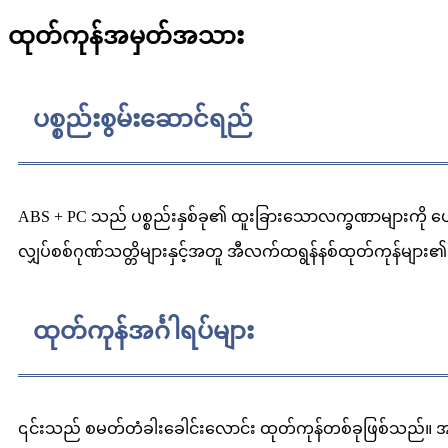
ထုတ်ကုန်အမှတ်အသား
ပစ္စည်းစွမ်းဆောင်ရည်
ABS + PC သည် ပစ္စည်းနှစ်ခု၏ ထူးခြားသောလက္ခဏာများကို ပေါင်းစ
လျှပ်စစ်ဂုဏ်သတ္တိများနှင့်အတူ အီလက်ထရွန်နစ်ထုတ်ကုန်မျာ
ထုတ်ကုန်အင်္ဂါရပ်များ
၎င်းသည် စမတ်တံခါးခေါင်းလောင်း ထုတ်ကုန်တစ်ခုဖြစ်သည်။ အသွင