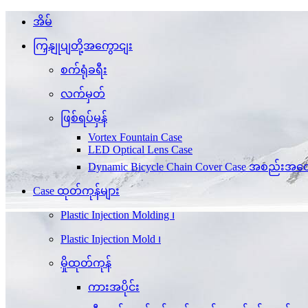
အိမ်
ကြှနျုပျတို့အကွောငျး
စက်ရုံခရီး
လက်မှတ်
ဖြစ်ရပ်မှန်
Vortex Fountain Case
LED Optical Lens Case
Dynamic Bicycle Chain Cover Case အစည်းအဝ
Case ထုတ်ကုန်များ
Plastic Injection Molding ၊
Plastic Injection Mold ၊
မှိုထုတ်ကုန်
ကားအပိုင်း