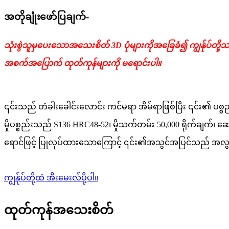
အတိုချုံးဖော်ပြချက်-
သုံးစွဲသူမှပေးသောအသေးစိတ် 3D ပုံများကိုအခြေခံ၍ ကျွန်ုပ်တို့သည် 
အစက်အပြောက် ထုတ်ကုန်များကို မရောင်းပါ။
၎င်းသည် တံခါးခေါင်းလောင်း ကင်မရာ အိမ်ရာဖြစ်ပြီး ၎င်း၏ ပစ္စည
မှိုပစ္စည်းသည် S136 HRC48-52၊ မှိုသက်တမ်း 50,000 ရိုက်ချက်၊
ရောင်ဖြင့် ပြုလုပ်ထားသောကြောင့် ၎င်း၏အသွင်အပြင်သည် အလွ
ကျွန်ုပ်တို့ထံ အီးမေးလ်ပို့ပါ။
ထုတ်ကုန်အသေးစိတ်