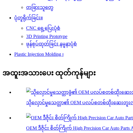
တခြားသူတွေ
ပုံတူရိုက်ခြင်း။
CNC ရှေ့ပြေးပုံစံ
3D Printing Prototype
ဖုန်စုပ်ထုတ်ခြင်း နမူနာပုံစံ
Plastic Injection Molding ၊
အထူးအသားပေး ထုတ်ကုန်များ
သိုလှောင်မှုသေတ္တာ၏ OEM ပလပ်စတစ်ထိုးဆေးတူးလ်မ
OEM ဒီဇိုင်း စိတ်ကြိုက် High Precision Car Auto Parts 