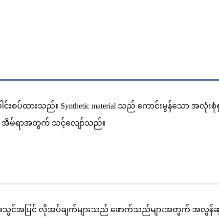
ပ်ထားသည်။ Synthetic material သည် ကောင်းမွန်သော အလုံးစုံစွမ်းဆေ
း၏ အိမ်ရာအတွက် သင့်လျော်သည်။
်အပြင် လိုအပ်ချက်များသည် ဖောက်သည်များအတွက် အလွန်ဆွဲဆောင်မှု