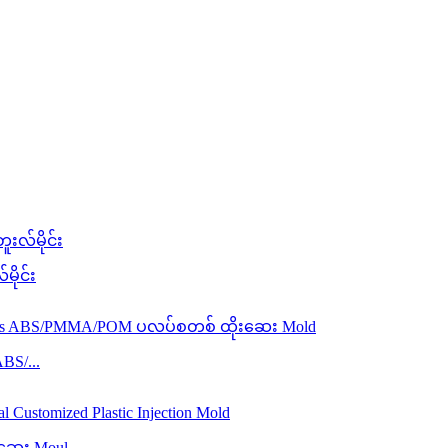
ိုင်း
ABS/...
ဆေး Moul...