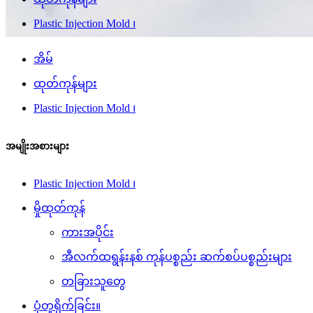
Plastic Injection Mold ၊
အိမ်
ထုတ်ကုန်များ
Plastic Injection Mold ၊
အမျိုးအစားများ
Plastic Injection Mold ၊
မှိုထုတ်ကုန်
ကားအပိုင်း
အီလက်ထရွန်းနစ် ကုန်ပစ္စည်း ဆက်စပ်ပစ္စည်းများ
တခြားသူတွေ
ပုံတူရိုက်ခြင်း။