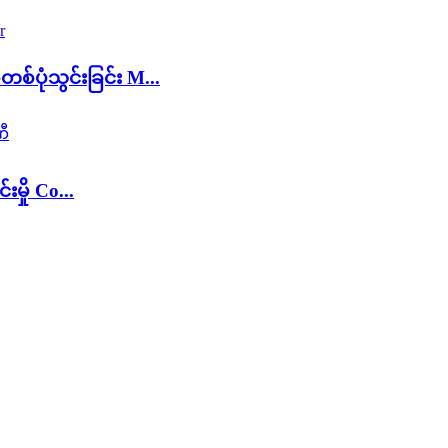
်ပုံသွင်းခြင်း M...
ှို Co...