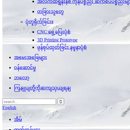
အီလက်ထရွန်းနစ် ကုန်ပစ္စည်း ဆက်စပ်ပစ္စည်းမျ
တခြားသူတွေ
ပုံတူရိုက်ခြင်း။
CNC ရှေ့ပြေးပုံစံ
3D Printing Prototype
ဖုန်စုပ်ထုတ်ခြင်း နမူနာပုံစံ
အမေးအဖြေများ
ဝန်ဆောင်မှု
ဘလော့
ကြှနျုပျတို့ကိုဆကျသှယျရနျ
English
အိမ်
ထုတ်ကုန်များ