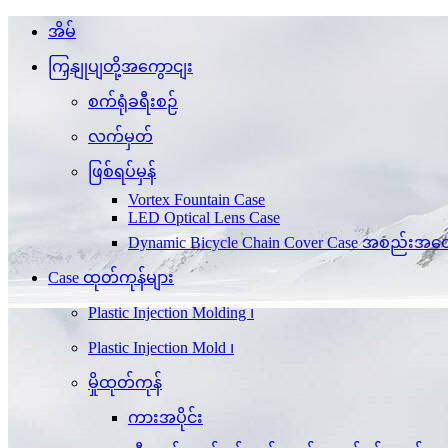
အိမ်
ကြှနျုပျတို့အကွောငျး
စက်ရုံခရီးစဉ်
လက်မှတ်
ဖြစ်ရပ်မှန်
Vortex Fountain Case
LED Optical Lens Case
Dynamic Bicycle Chain Cover Case အစည်းအဝ
Case ထုတ်ကုန်များ
Plastic Injection Molding ၊
Plastic Injection Mold ၊
မှိုထုတ်ကုန်
ကားအပိုင်း