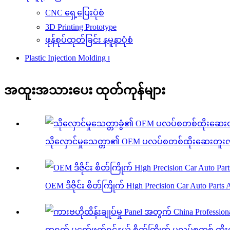
CNC ရှေ့ပြေးပုံစံ
3D Printing Prototype
ဖုန်စုပ်ထုတ်ခြင်း နမူနာပုံစံ
Plastic Injection Molding ၊
အထူးအသားပေး ထုတ်ကုန်များ
သိုလှောင်မှုသေတ္တာ၏ OEM ပလပ်စတစ်ထိုးဆေးတူးလ်မ
OEM ဒီဇိုင်း စိတ်ကြိုက် High Precision Car Auto Parts 
တရုတ် ပရော်ဖက်ရှင်နယ် စိတ်ကြိုက် ပလပ်စတစ် ထိုး