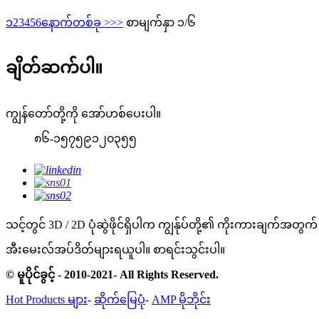
၁
2
3
4
5
6
နောက်တစ်ခု >
>>
စာမျက်နှာ ၁/၆
ချိတ်ဆက်ပါ။
ကျွန်တော်တို့ကို အော်ဟစ်ပေးပါ။
၈၆-၁၅၇၅၉၁၂၀၃၅၅
သင့်တွင် 3D / 2D ပုံဆွဲဖိုင်ရှိပါက ကျွန်ုပ်တို့၏ ကိုးကားချက်အတွက် ပ
အီးမေးလ်အပ်ဒိတ်များရယူပါ။
စာရင်းသွင်းပါ။
© မူပိုင်ခွင့် - 2010-2021- All Rights Reserved.
Hot Products များ
-
ဆိုက်မြေပုံ
-
AMP မိုဘိုင်း