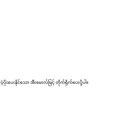
ံ့ပိုးပေးနိုင်သော အီးမေးလ်ဖြင့် တိုက်ရိုက်ပေးပို့ပါ။