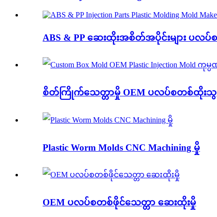
ABS & PP ဆေးထိုးအစိတ်အပိုင်းများ ပလပ်စတစ
စိတ်ကြိုက်သေတ္တာမှို OEM ပလပ်စတစ်ထိုးသွင်းမ
Plastic Worm Molds CNC Machining မှို
OEM ပလပ်စတစ်ဖိုင်သေတ္တာ ဆေးထိုးမှို