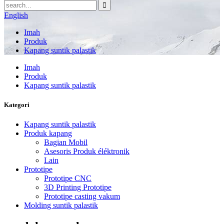
English
Imah
Produk
Kapang suntik palastik
Imah
Produk
Kapang suntik palastik
Kategori
Kapang suntik palastik
Produk kapang
Bagian Mobil
Asesoris Produk éléktronik
Lain
Prototipe
Prototipe CNC
3D Printing Prototipe
Prototipe casting vakum
Molding suntik palastik