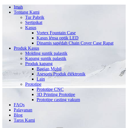
Imah
Tentang Kami
Tur Pabrik
Sertipikat
Kasus
Vortex Fountain Case
Kasus lénsa optik LED
Dinamis sapédah Chain Cover Case Rapat
Produk Kasus
Molding suntik palastik
Kapang suntik palastik
Produk kapang
Bagian Mobil
Asesoris Produk éléktronik
Lain
Prototipe
Prototipe CNC
3D Printing Prototipe
Prototipe casting vakum
FAQs
Palayanan
Blog
Taros Kami