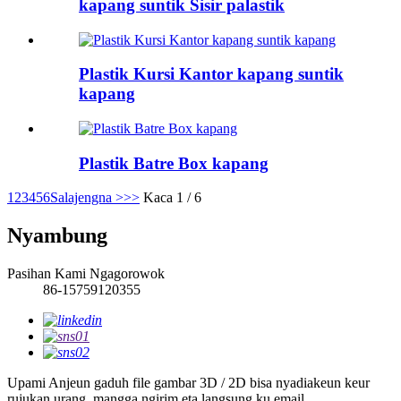
kapang suntik Sisir palastik
Plastik Kursi Kantor kapang suntik
kapang
Plastik Batre Box kapang
1
2
3
4
5
6
Salajengna >
>>
Kaca 1 / 6
Nyambung
Pasihan Kami Ngagorowok
86-15759120355
Upami Anjeun gaduh file gambar 3D / 2D bisa nyadiakeun keur
rujukan urang, mangga ngirim eta langsung ku email.