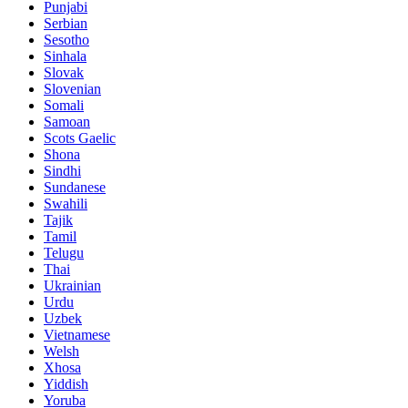
Punjabi
Serbian
Sesotho
Sinhala
Slovak
Slovenian
Somali
Samoan
Scots Gaelic
Shona
Sindhi
Sundanese
Swahili
Tajik
Tamil
Telugu
Thai
Ukrainian
Urdu
Uzbek
Vietnamese
Welsh
Xhosa
Yiddish
Yoruba