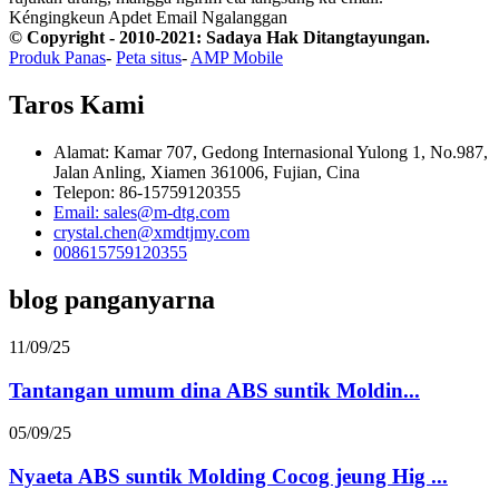
Kéngingkeun Apdet Email
Ngalanggan
© Copyright - 2010-2021: Sadaya Hak Ditangtayungan.
Produk Panas
-
Peta situs
-
AMP Mobile
Taros Kami
Alamat: Kamar 707, Gedong Internasional Yulong 1, No.987,
Jalan Anling, Xiamen 361006, Fujian, Cina
Telepon: 86-15759120355
Email: sales@m-dtg.com
crystal.chen@xmdtjmy.com
008615759120355
blog panganyarna
11/09/25
Tantangan umum dina ABS suntik Moldin...
05/09/25
Nyaeta ABS suntik Molding Cocog jeung Hig ...