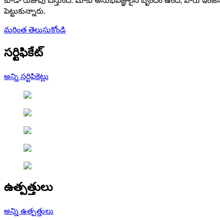
కూడా రుజువు చేస్తుంది. మాకు అనుభవజ్ఞులైన బృందం ఉంది, వారు ఇంజనీర్, 
పెట్టుకున్నారు.
మరింత తెలుసుకోండి
సర్టిఫికేట్
అన్ని సర్టిఫికెట్లు
ఉత్పత్తులు
అన్ని ఉత్పత్తులు