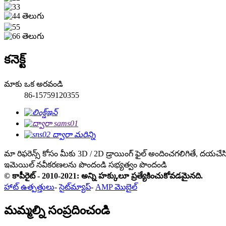
కనెక్ట్
మాకు ఒక అరవండి
86-15759120355
మా రిఫరెన్స్ కోసం మీకు 3D / 2D డ్రాయింగ్ ఫైల్ అందించగలిగితే, దయచే
ఇమెయిల్ నవీకరణలను పొందండి
సభ్యత్వం పొందండి
© కాపీరైట్ - 2010-2021: అన్ని హక్కులూ ప్రత్యేకించుకోవడమైనది.
హాట్ ఉత్పత్తులు
-
సైట్‌మ్యాప్
-
AMP మొబైల్
మమ్మల్ని సంప్రదించండి