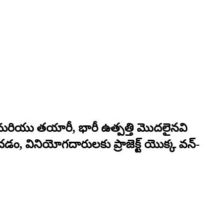
న మరియు తయారీ, భారీ ఉత్పత్తి మొదలైనవి
, వినియోగదారులకు ప్రాజెక్ట్ యొక్క వన్-