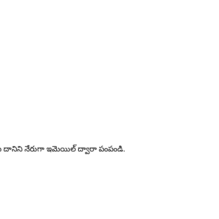
సి దానిని నేరుగా ఇమెయిల్ ద్వారా పంపండి.