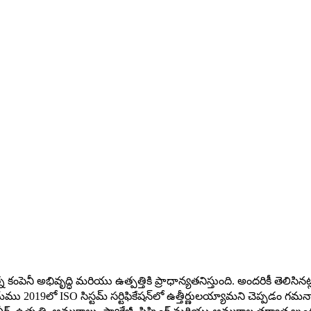
పెనీ అభివృద్ధి మరియు ఉత్పత్తికి ప్రాధాన్యతనిస్తుంది. అందరికీ తెలిసినట్ల
019లో ISO సిస్టమ్ సర్టిఫికేషన్‌లో ఉత్తీర్ణులయ్యామని చెప్పడం గమనార