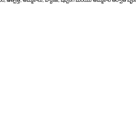
ఉత్పత్తి, అమ్మకాలు, ప్యాకేజీ, షిప్పింగ్ మరియు అమ్మకాల తర్వాత బృందం, ప