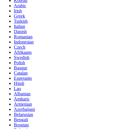
Korean
Arabic
Irish
Greek
Turkish
Italian
Danish
Romanian
Indonesian
Czech
Afrikaans
Swedish
Polish
Basque
Catalan
Esperanto
Hindi
Lao
Albanian
Amharic
Armenian
Azerbaijani
Belarusian
Bengali
Bosnian