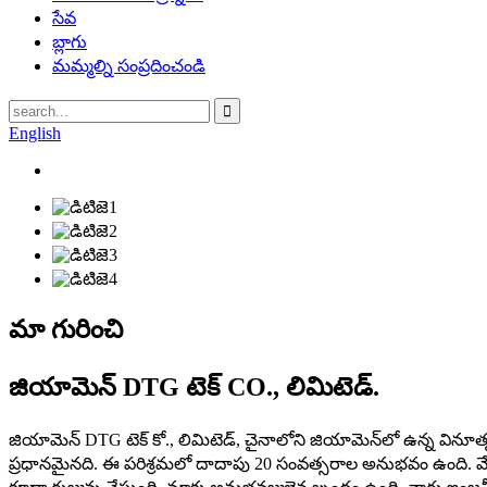
సేవ
బ్లాగు
మమ్మల్ని సంప్రదించండి
English
మా గురించి
జియామెన్ DTG టెక్ CO., లిమిటెడ్.
జియామెన్ DTG టెక్ కో., లిమిటెడ్, చైనాలోని జియామెన్‌లో ఉన్న వినూత్న కం
ప్రధానమైనది. ఈ పరిశ్రమలో దాదాపు 20 సంవత్సరాల అనుభవం ఉంది. మేము 2