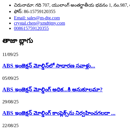
చిరునామా: గది 707, యులాంగ్ అంతర్జాతీయ భవనం 1, నం.987, అన
ఫోన్: 86-15759120355
Email: sales@m-dtg.com
crystal.chen@xmdtjmy.com
008615759120355
తాజా బ్లాగు
11/09/25
ABS ఇంజెక్షన్ మోల్డిన్‌లో సాధారణ సవాళ్లు...
05/09/25
ABS ఇంజెక్షన్ మోల్డింగ్ అధిక...కి అనుకూలమా?
29/08/25
ABS ఇంజెక్షన్ మోల్డింగ్ కాంప్లెక్స్‌ను నిర్వహించగలదా ...
22/08/25