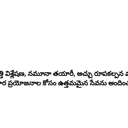
్పత్తి విశ్లేషణ, నమూనా తయారీ, అచ్చు రూపకల్ప
పార ప్రయోజనాల కోసం ఉత్తమమైన సేవను అందించడం