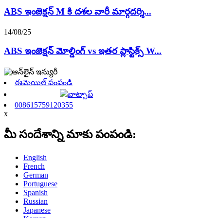
ABS ఇంజెక్షన్ M కి దశల వారీ మార్గదర్శి...
14/08/25
ABS ఇంజెక్షన్ మోల్డింగ్ vs ఇతర ప్లాస్టిక్స్ W...
ఈమెయిల్ పంపండి
వాట్సాప్
008615759120355
x
మీ సందేశాన్ని మాకు పంపండి:
English
French
German
Portuguese
Spanish
Russian
Japanese