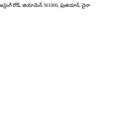
్లింగ్ రోడ్, జియామెన్ 361006, ఫుజియాన్, చైనా