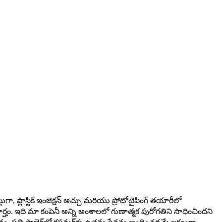
ుగా, ప్లాస్టిక్ ఇంజెక్షన్ అచ్చు మరియు ప్రోటోటైపింగ్ తయారీలో
్హం. ఇది మా కంపెనీ అన్ని అంశాలలో గుణాత్మక పురోగతిని సాధించిందని