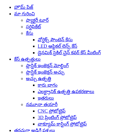
హొమ్ పేజ్
మా గురించి
ఫ్యాక్టరీ టూర్
సర్టిఫికేట్
కేసు
వోర్టెక్స్ ఫౌంటెన్ కేసు
LED ఆప్టికల్ లెన్స్ కేస్
డైనమిక్ సైకిల్ చైన్ కవర్ కేస్ మీటింగ్
కేస్ ఉత్పత్తులు
ప్లాస్టిక్ ఇంజెక్షన్ మోల్డింగ్
ప్లాస్టిక్ ఇంజెక్షన్ అచ్చు
అచ్చు ఉత్పత్తి
కారు భాగం
ఎలక్ట్రానిక్ ఉత్పత్తి ఉపకరణాలు
ఇతరులు
నమూనా తయారీ
CNC ప్రోటోటైప్
3D ప్రింటింగ్ ప్రోటోటైప్
వాక్యూమ్ కాస్టింగ్ ప్రోటోటైప్
తరచుగా అడిగే ప్రశ్నలు