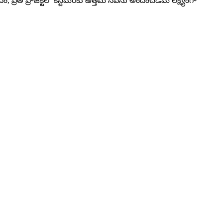
్రతి ప్రాజెక్ట్‌లో కస్టమర్‌కు ఉత్తమ సేవను అందించడమే లక్ష్యంగా