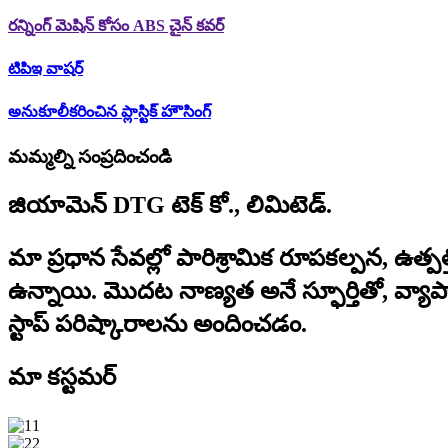
రన్నింగ్ మెషిన్ కోసం ABS చైన్ కవర్
టిపిఇ వాషర్
అనుకూలీకరించిన ప్లాస్టిక్ హౌసింగ్
మమ్మల్ని సంప్రదించండి
జియామెన్ DTG టెక్ కో., లిమిటెడ్.
మా ప్రధాన సేవల్లో పారిశ్రామిక రూపకల్పన, ఉత
ఉన్నాయి. మొదట నాణ్యత అనే స్ఫూర్తితో, వ్యా
స్టాప్ పరిష్కారాలను అందించడం.
మా కస్టమర్