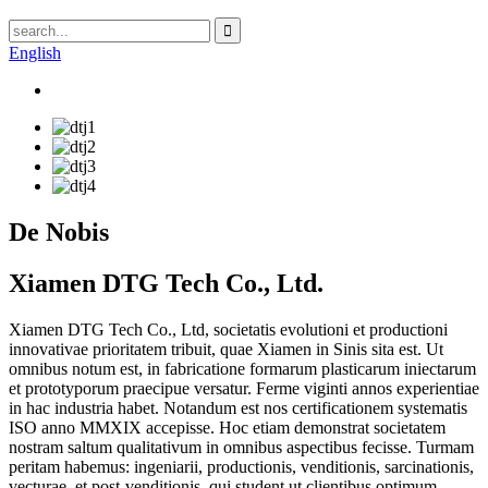
English
De Nobis
Xiamen DTG Tech Co., Ltd.
Xiamen DTG Tech Co., Ltd, societatis evolutioni et productioni
innovativae prioritatem tribuit, quae Xiamen in Sinis sita est. Ut
omnibus notum est, in fabricatione formarum plasticarum iniectarum
et prototyporum praecipue versatur. Ferme viginti annos experientiae
in hac industria habet. Notandum est nos certificationem systematis
ISO anno MMXIX accepisse. Hoc etiam demonstrat societatem
nostram saltum qualitativum in omnibus aspectibus fecisse. Turmam
peritam habemus: ingeniarii, productionis, venditionis, sarcinationis,
vecturae, et post-venditionis, qui student ut clientibus optimum