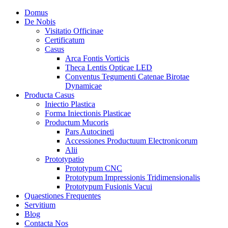
Domus
De Nobis
Visitatio Officinae
Certificatum
Casus
Arca Fontis Vorticis
Theca Lentis Opticae LED
Conventus Tegumenti Catenae Birotae
Dynamicae
Producta Casus
Iniectio Plastica
Forma Iniectionis Plasticae
Productum Mucoris
Pars Autocineti
Accessiones Productuum Electronicorum
Alii
Prototypatio
Prototypum CNC
Prototypum Impressionis Tridimensionalis
Prototypum Fusionis Vacui
Quaestiones Frequentes
Servitium
Blog
Contacta Nos