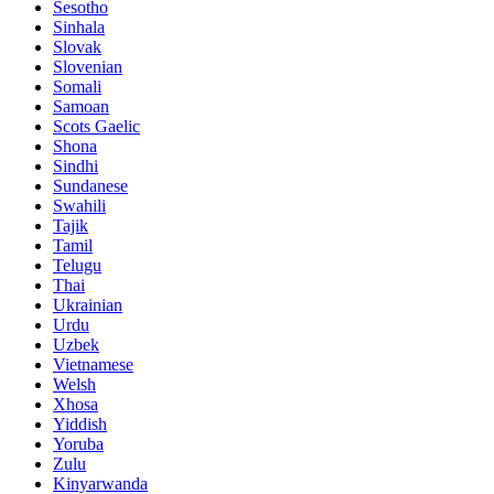
Sesotho
Sinhala
Slovak
Slovenian
Somali
Samoan
Scots Gaelic
Shona
Sindhi
Sundanese
Swahili
Tajik
Tamil
Telugu
Thai
Ukrainian
Urdu
Uzbek
Vietnamese
Welsh
Xhosa
Yiddish
Yoruba
Zulu
Kinyarwanda