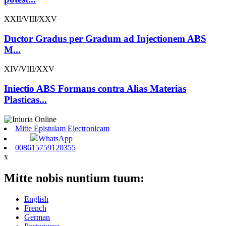
XXII/VIII/XXV
Ductor Gradus per Gradum ad Injectionem ABS
M...
XIV/VIII/XXV
Iniectio ABS Formans contra Alias ​​Materias
Plasticas...
Mitte Epistulam Electronicam
WhatsApp
008615759120355
x
Mitte nobis nuntium tuum:
English
French
German