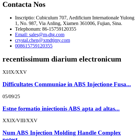
Contacta Nos
Inscriptio: Cubiculum 707, Aedificium Internationale Yulong
1, No. 987, Via Anling, Xiamen 361006, Fujian, Sina.
Telephonum: 86-15759120355
Email: sales@m-dtg.com
crystal.chen@xmdtjmy.com
008615759120355
recentissimum diarium electronicum
XI/IX/XXV
Difficultates Communiae in ABS Injectione Fusa...
05/09/25
Estne formatio iniectionis ABS apta ad altas...
XXIX/VIII/XXV
Num ABS Injection Molding Handle Complex
potest...