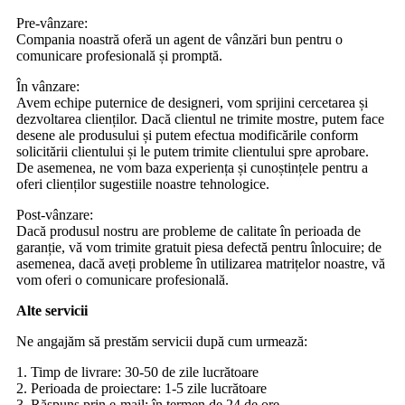
Pre-vânzare:
Compania noastră oferă un agent de vânzări bun pentru o
comunicare profesională și promptă.
În vânzare:
Avem echipe puternice de designeri, vom sprijini cercetarea și
dezvoltarea clienților. Dacă clientul ne trimite mostre, putem face
desene ale produsului și putem efectua modificările conform
solicitării clientului și le putem trimite clientului spre aprobare.
De asemenea, ne vom baza experiența și cunoștințele pentru a
oferi clienților sugestiile noastre tehnologice.
Post-vânzare:
Dacă produsul nostru are probleme de calitate în perioada de
garanție, vă vom trimite gratuit piesa defectă pentru înlocuire; de ​​
asemenea, dacă aveți probleme în utilizarea matrițelor noastre, vă
vom oferi o comunicare profesională.
Alte servicii
Ne angajăm să prestăm servicii după cum urmează:
1. Timp de livrare: 30-50 de zile lucrătoare
2. Perioada de proiectare: 1-5 zile lucrătoare
3. Răspuns prin e-mail: în termen de 24 de ore