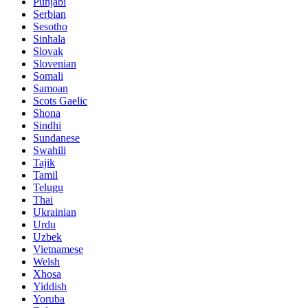
Punjabi
Serbian
Sesotho
Sinhala
Slovak
Slovenian
Somali
Samoan
Scots Gaelic
Shona
Sindhi
Sundanese
Swahili
Tajik
Tamil
Telugu
Thai
Ukrainian
Urdu
Uzbek
Vietnamese
Welsh
Xhosa
Yiddish
Yoruba