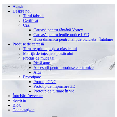
Acasă
Despre noi
Turul fabricii
Certificat
Caz
Carcasă pentru fântână Vortex
Carcasă pentru lentile optice LED
Husă dinamică pentru lanț de bicicletă - Întâlnire
Produse de carcasă
Turnare prin injecție a plasticului
Matriță de injecție a plasticului
Produs de mucegai
Piesă auto
Accesorii pentru produse electronice
Alţii
Prototipare
Prototip CNC
Prototip de imprimare 3D
Prototip de turnare în vid
Întrebări frecvente
Serviciu
Blog
Contactaţi-ne