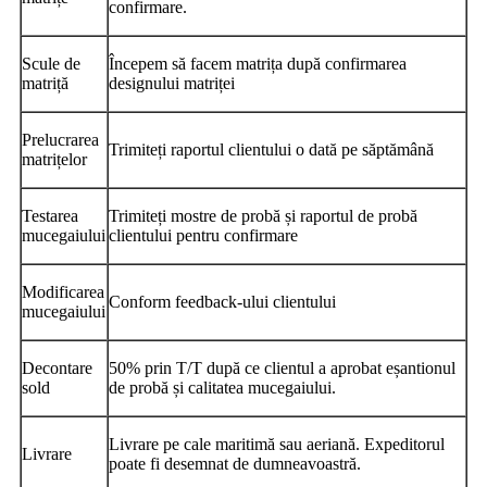
confirmare.
Scule de
Începem să facem matrița după confirmarea
matriță
designului matriței
Prelucrarea
Trimiteți raportul clientului o dată pe săptămână
matrițelor
Testarea
Trimiteți mostre de probă și raportul de probă
mucegaiului
clientului pentru confirmare
Modificarea
Conform feedback-ului clientului
mucegaiului
Decontare
50% prin T/T după ce clientul a aprobat eșantionul
sold
de probă și calitatea mucegaiului.
Livrare pe cale maritimă sau aeriană. Expeditorul
Livrare
poate fi desemnat de dumneavoastră.