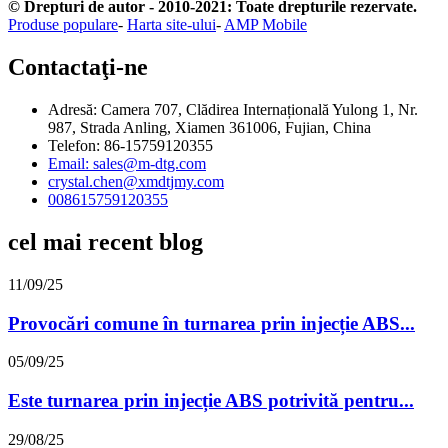
© Drepturi de autor - 2010-2021: Toate drepturile rezervate.
Produse populare
-
Harta site-ului
-
AMP Mobile
Contactaţi-ne
Adresă: Camera 707, Clădirea Internațională Yulong 1, Nr.
987, Strada Anling, Xiamen 361006, Fujian, China
Telefon: 86-15759120355
Email: sales@m-dtg.com
crystal.chen@xmdtjmy.com
008615759120355
cel mai recent blog
11/09/25
Provocări comune în turnarea prin injecție ABS...
05/09/25
Este turnarea prin injecție ABS potrivită pentru...
29/08/25