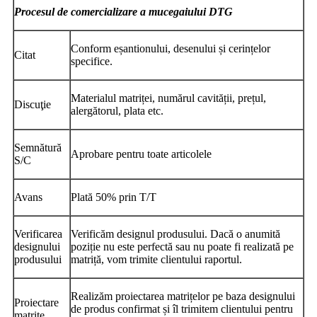
Procesul de comercializare a mucegaiului DTG
Conform eșantionului, desenului și cerințelor
Citat
specifice.
Materialul matriței, numărul cavității, prețul,
Discuţie
alergătorul, plata etc.
Semnătură
Aprobare pentru toate articolele
S/C
Avans
Plată 50% prin T/T
Verificarea
Verificăm designul produsului. Dacă o anumită
designului
poziție nu este perfectă sau nu poate fi realizată pe
produsului
matriță, vom trimite clientului raportul.
Realizăm proiectarea matrițelor pe baza designului
Proiectare
de produs confirmat și îl trimitem clientului pentru
matrițe