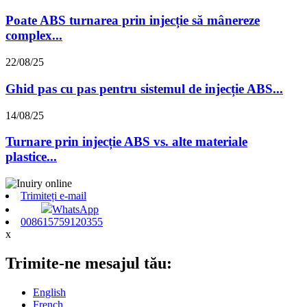
Poate ABS turnarea prin injecție să mânereze
complex...
22/08/25
Ghid pas cu pas pentru sistemul de injecție ABS...
14/08/25
Turnare prin injecție ABS vs. alte materiale
plastice...
Trimiteți e-mail
WhatsApp
008615759120355
x
Trimite-ne mesajul tău:
English
French