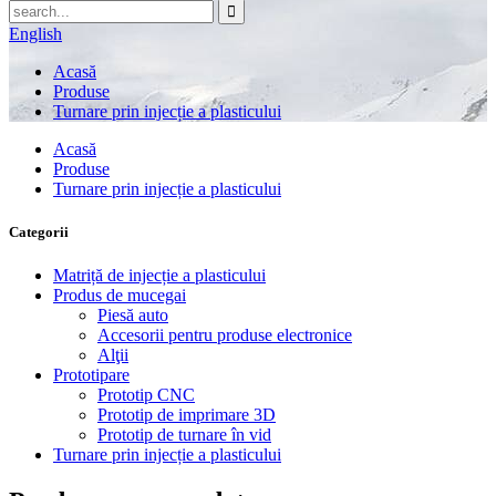
English
Acasă
Produse
Turnare prin injecție a plasticului
Acasă
Produse
Turnare prin injecție a plasticului
Categorii
Matriță de injecție a plasticului
Produs de mucegai
Piesă auto
Accesorii pentru produse electronice
Alţii
Prototipare
Prototip CNC
Prototip de imprimare 3D
Prototip de turnare în vid
Turnare prin injecție a plasticului