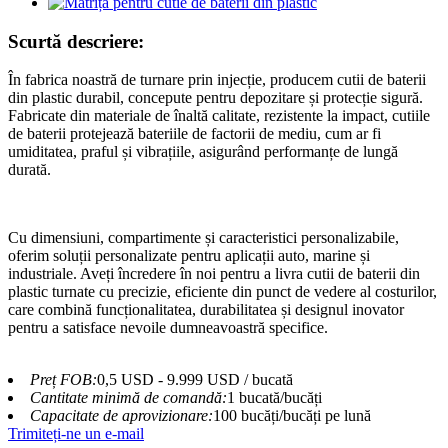
Scurtă descriere:
În fabrica noastră de turnare prin injecție, producem cutii de baterii
din plastic durabil, concepute pentru depozitare și protecție sigură.
Fabricate din materiale de înaltă calitate, rezistente la impact, cutiile
de baterii protejează bateriile de factorii de mediu, cum ar fi
umiditatea, praful și vibrațiile, asigurând performanțe de lungă
durată.
Cu dimensiuni, compartimente și caracteristici personalizabile,
oferim soluții personalizate pentru aplicații auto, marine și
industriale. Aveți încredere în noi pentru a livra cutii de baterii din
plastic turnate cu precizie, eficiente din punct de vedere al costurilor,
care combină funcționalitatea, durabilitatea și designul inovator
pentru a satisface nevoile dumneavoastră specifice.
Preț FOB:
0,5 USD - 9.999 USD / bucată
Cantitate minimă de comandă:
1 bucată/bucăți
Capacitate de aprovizionare:
100 bucăți/bucăți pe lună
Trimiteți-ne un e-mail