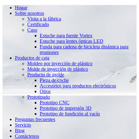
Hogar
Sobre nosotros
Visita a la fábrica
Certificado
Caso
Estuche para fuente Vortex
Estuche para lentes ópticas LED
Funda para cadena de bicicleta dinámica para
reuniones
Productos de caja
Moldeo por inyección de plástico
Molde de inyección de plástico
Producto de molde
Pieza de coche
Accesorios para productos electrónicos
Otros
Prototipado
Prototipo CNC
Prototipo de impresión 3D
Prototipo de fundición al vacío
Preguntas frecuentes
Servicio
Blog
Contáctenos