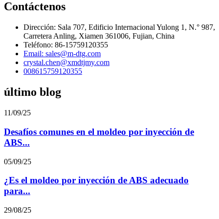
Contáctenos
Dirección: Sala 707, Edificio Internacional Yulong 1, N.° 987,
Carretera Anling, Xiamen 361006, Fujian, China
Teléfono: 86-15759120355
Email: sales@m-dtg.com
crystal.chen@xmdtjmy.com
008615759120355
último blog
11/09/25
Desafíos comunes en el moldeo por inyección de
ABS...
05/09/25
¿Es el moldeo por inyección de ABS adecuado
para...
29/08/25