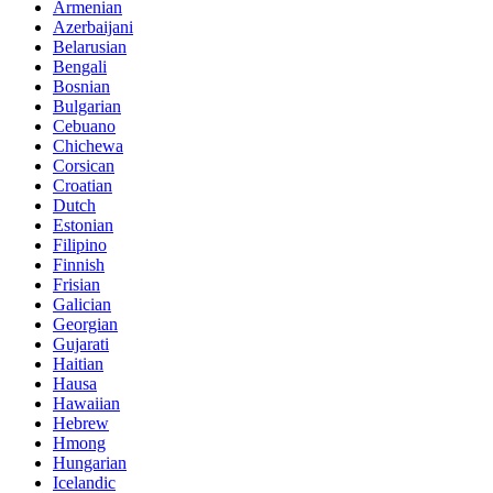
Armenian
Azerbaijani
Belarusian
Bengali
Bosnian
Bulgarian
Cebuano
Chichewa
Corsican
Croatian
Dutch
Estonian
Filipino
Finnish
Frisian
Galician
Georgian
Gujarati
Haitian
Hausa
Hawaiian
Hebrew
Hmong
Hungarian
Icelandic