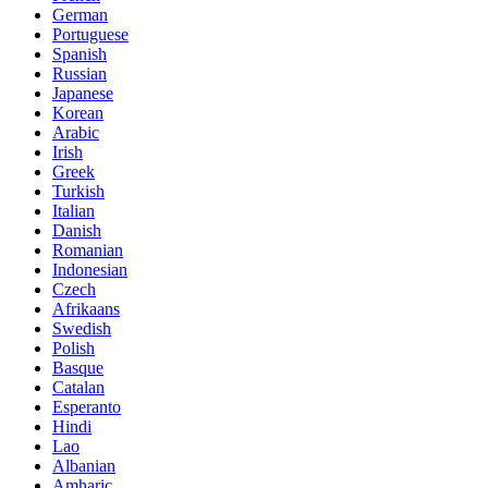
German
Portuguese
Spanish
Russian
Japanese
Korean
Arabic
Irish
Greek
Turkish
Italian
Danish
Romanian
Indonesian
Czech
Afrikaans
Swedish
Polish
Basque
Catalan
Esperanto
Hindi
Lao
Albanian
Amharic