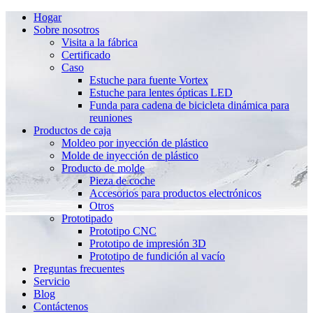
Hogar
Sobre nosotros
Visita a la fábrica
Certificado
Caso
Estuche para fuente Vortex
Estuche para lentes ópticas LED
Funda para cadena de bicicleta dinámica para
reuniones
Productos de caja
Moldeo por inyección de plástico
Molde de inyección de plástico
Producto de molde
Pieza de coche
Accesorios para productos electrónicos
Otros
Prototipado
Prototipo CNC
Prototipo de impresión 3D
Prototipo de fundición al vacío
Preguntas frecuentes
Servicio
Blog
Contáctenos