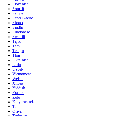
Slovenian
Somali
Samoan
Scots Gaelic
Shona
Sindhi
Sundanese
Swahili
Tajik
Tamil
Telugu
Thai
Ukrainian
Urdu
Uzbek
Vietnamese
Welsh
Xhosa
Yiddish
Yoruba
Zulu
Kinyarwanda
Tatar
Oriya
Turkmen