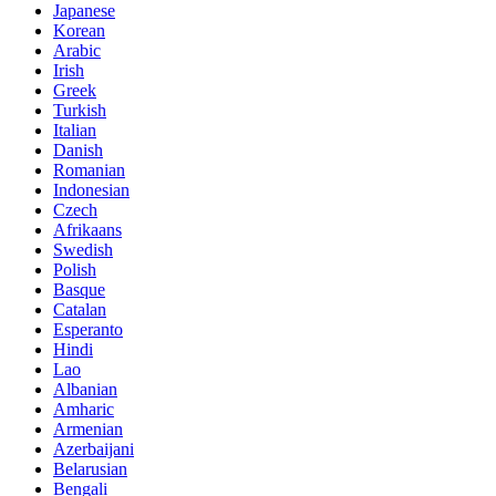
Japanese
Korean
Arabic
Irish
Greek
Turkish
Italian
Danish
Romanian
Indonesian
Czech
Afrikaans
Swedish
Polish
Basque
Catalan
Esperanto
Hindi
Lao
Albanian
Amharic
Armenian
Azerbaijani
Belarusian
Bengali