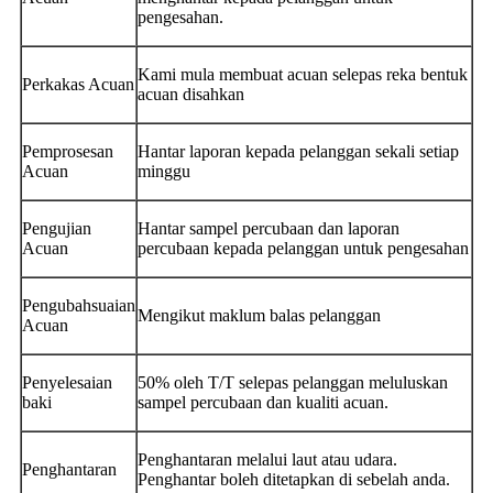
pengesahan.
Kami mula membuat acuan selepas reka bentuk
Perkakas Acuan
acuan disahkan
Pemprosesan
Hantar laporan kepada pelanggan sekali setiap
Acuan
minggu
Pengujian
Hantar sampel percubaan dan laporan
Acuan
percubaan kepada pelanggan untuk pengesahan
Pengubahsuaian
Mengikut maklum balas pelanggan
Acuan
Penyelesaian
50% oleh T/T selepas pelanggan meluluskan
baki
sampel percubaan dan kualiti acuan.
Penghantaran melalui laut atau udara.
Penghantaran
Penghantar boleh ditetapkan di sebelah anda.