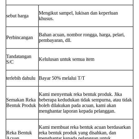
Mengikut sampel, lukisan dan keperluan
sebut harga
khusus.
Bahan acuan, nombor rongga, harga, pelari,
Perbincangan
pembayaran, dll.
Tandatangan
Kelulusan untuk semua item
S/C
terlebih dahulu
Bayar 50% melalui T/T
Kami menyemak reka bentuk produk. Jika
Semakan Reka
beberapa kedudukan tidak sempurna, atau tidak
Bentuk Produk
boleh dilakukan pada acuan, kami akan
menghantar laporan kepada pelanggan.
Kami membuat reka bentuk acuan berdasarkan
Reka Bentuk
reka bentuk produk yang disahkan, dan
Acuan
menghantar kepada pelanggan untuk