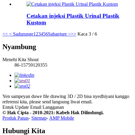
Cetakan injeksi Plastik Urinal Plastik
Kustom
<<
< Sadurunge
1
2
3
4
5
6
Sabanjure >
>>
Kaca 3 / 6
Nyambung
Menehi Kita Shout
86-15759120355
Yen sampeyan duwe file drawing 3D / 2D bisa nyedhiyani kanggo
referensi kita, please send langsung liwat email.
Entuk Update Email
Langganan
© Hak Cipta - 2010-2021: Kabeh Hak Dilindungi.
Produk Panas
-
Sitemap
-
AMP Mobile
Hubungi Kita