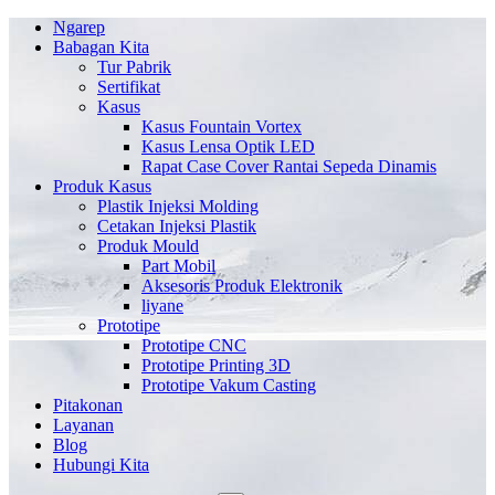
Ngarep
Babagan Kita
Tur Pabrik
Sertifikat
Kasus
Kasus Fountain Vortex
Kasus Lensa Optik LED
Rapat Case Cover Rantai Sepeda Dinamis
Produk Kasus
Plastik Injeksi Molding
Cetakan Injeksi Plastik
Produk Mould
Part Mobil
Aksesoris Produk Elektronik
liyane
Prototipe
Prototipe CNC
Prototipe Printing 3D
Prototipe Vakum Casting
Pitakonan
Layanan
Blog
Hubungi Kita