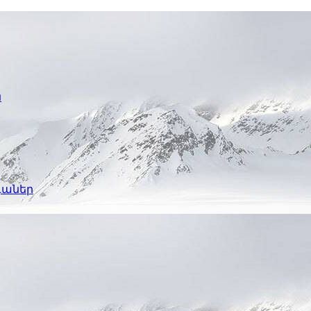
ն
գաներ