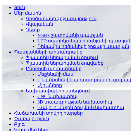
Տուն
Մեր մասին
Գործարանի շրջագայություն
Վկայական
Դեպք
Vortex շատրվանի պատյան
LED օպտիկական ոսպնյակի պատյա
Դինամիկ հեծանիվի շղթայի պատյան
Պատյանների արտադրանք
Պլաստիկ ներարկման ձուլում
Պլաստիկ ներարկման ձուլվածք
Բորբոսի արտադրանք
Մեքենայի մաս
Էլեկտրոնային արտադրանքի պարա
Մյուսները
Նախատիպերի ստեղծում
CNC նախատիպ
3D տպագրության նախատիպ
Վակուումային ձուլման նախատիպ
Հաճախակի տրվող հարցեր
Ծառայություն
Բլոգ
Կապ մեզ հետ