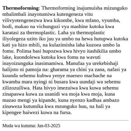
Thermoforming
: Thermoforming inajumuisha mizunguko
mbalimbali inayotumiwa kutengeneza vitu
vilivyotengenezwa kwa kikombe, kwa mfano, vyumba,
bodi, makao na vichunguzi vya mashine kutoka kwa
karatasi za thermoplastic. Laha ya thermoplastic
iliyolegeza uzito iko juu ya umbo na hewa hutupwa kutoka
kati ya hizo mbili, na kulazimisha laha kuzoea umbo la
fomu. Polima basi hupozwa kwa hivyo itashikilia umbo
lake, kuondolewa kutoka kwa fomu na wavuti
inayoizunguka inasimamiwa. Manufaa ya urekebishaji
halijoto ni pamoja na: gharama ya chini ya zana, nafasi ya
kuunda sehemu kubwa yenye maeneo machache na
kwamba mara nyingi ni busara kwa uundaji wa sehemu
zilizozuiliwa. Hata hivyo imezuiwa kwa kuwa sehemu
zinapaswa kuwa za usanidi wa moja kwa moja, kuna
mazao mengi ya kipande, kuna nyenzo kadhaa ambazo
zinaweza kutumika kwa mzunguko huu, na hali ya
kipengee haiwezi kuwa na fursa.
Muda wa kutuma: Jan-03-2025