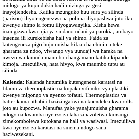
midogo ya kupindukia hadi mizinga ya gesi
inayojiendesha. Katika mzunguko huu sura ya silinda
(parison) iliyotengenezwa na polima iliyopashwa joto iko
kwenye shimo la fomu iliyogawanyika. Kisha hewa
inaingizwa kwa njia ya sindano ndani ya parokia, ambayo
inaenea ili kurekebisha hali ya shimo. Faida za
kutengeneza pigo hujumuisha kifaa cha chini na teke
gharama za ndoo, viwango vya uundaji wa haraka na
uwezo wa kuunda maumbo changamano katika kipande
kimoja. Imezuiliwa, hata hivyo, kwa maumbo tupu au
silinda.
Kalenda
: Kalenda hutumika kutengeneza karatasi na
filamu za thermoplastic na kupaka vifuniko vya plastiki
kwenye migongo ya nyenzo tofauti. Thermoplastics ya
batter kama uthabiti hazizingatiwi na kuendelea kwa rolls
joto au kupozwa. Manufaa yake yanajumuisha gharama
ndogo na kwamba nyenzo za laha zinazoletwa kimsingi
zimekombolewa kutokana na hali ya wasiwasi. Imezuiliwa
kwa nyenzo za karatasi na sinema ndogo sana
haziwezekani.