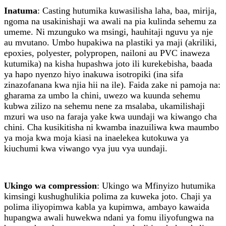
Inatuma
: Casting hutumika kuwasilisha laha, baa, mirija,
ngoma na usakinishaji wa awali na pia kulinda sehemu za
umeme. Ni mzunguko wa msingi, hauhitaji nguvu ya nje
au mvutano. Umbo hupakiwa na plastiki ya maji (akriliki,
epoxies, polyester, polypropen, nailoni au PVC inaweza
kutumika) na kisha hupashwa joto ili kurekebisha, baada
ya hapo nyenzo hiyo inakuwa isotropiki (ina sifa
zinazofanana kwa njia hii na ile). Faida zake ni pamoja na:
gharama za umbo la chini, uwezo wa kuunda sehemu
kubwa zilizo na sehemu nene za msalaba, ukamilishaji
mzuri wa uso na faraja yake kwa uundaji wa kiwango cha
chini. Cha kusikitisha ni kwamba inazuiliwa kwa maumbo
ya moja kwa moja kiasi na inaelekea kutokuwa ya
kiuchumi kwa viwango vya juu vya uundaji.
Ukingo wa compression
: Ukingo wa Mfinyizo hutumika
kimsingi kushughulikia polima za kuweka joto. Chaji ya
polima iliyopimwa kabla ya kupimwa, ambayo kawaida
hupangwa awali huwekwa ndani ya fomu iliyofungwa na