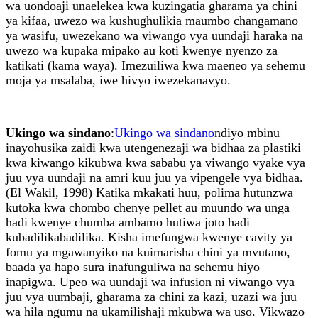
wa uondoaji unaelekea kwa kuzingatia gharama ya chini
ya kifaa, uwezo wa kushughulikia maumbo changamano
ya wasifu, uwezekano wa viwango vya uundaji haraka na
uwezo wa kupaka mipako au koti kwenye nyenzo za
katikati (kama waya). Imezuiliwa kwa maeneo ya sehemu
moja ya msalaba, iwe hivyo iwezekanavyo.
Ukingo wa sindano
:
Ukingo wa sindano
ndiyo mbinu
inayohusika zaidi kwa utengenezaji wa bidhaa za plastiki
kwa kiwango kikubwa kwa sababu ya viwango vyake vya
juu vya uundaji na amri kuu juu ya vipengele vya bidhaa.
(El Wakil, 1998) Katika mkakati huu, polima hutunzwa
kutoka kwa chombo chenye pellet au muundo wa unga
hadi kwenye chumba ambamo hutiwa joto hadi
kubadilikabadilika. Kisha imefungwa kwenye cavity ya
fomu ya mgawanyiko na kuimarisha chini ya mvutano,
baada ya hapo sura inafunguliwa na sehemu hiyo
inapigwa. Upeo wa uundaji wa infusion ni viwango vya
juu vya uumbaji, gharama za chini za kazi, uzazi wa juu
wa hila ngumu na ukamilishaji mkubwa wa uso. Vikwazo