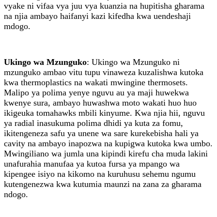
vyake ni vifaa vya juu vya kuanzia na hupitisha gharama
na njia ambayo haifanyi kazi kifedha kwa uendeshaji
mdogo.
Ukingo wa Mzunguko
: Ukingo wa Mzunguko ni
mzunguko ambao vitu tupu vinaweza kuzalishwa kutoka
kwa thermoplastics na wakati mwingine thermosets.
Malipo ya polima yenye nguvu au ya maji huwekwa
kwenye sura, ambayo huwashwa moto wakati huo huo
ikigeuka tomahawks mbili kinyume. Kwa njia hii, nguvu
ya radial inasukuma polima dhidi ya kuta za fomu,
ikitengeneza safu ya unene wa sare kurekebisha hali ya
cavity na ambayo inapozwa na kupigwa kutoka kwa umbo.
Mwingiliano wa jumla una kipindi kirefu cha muda lakini
unafurahia manufaa ya kutoa fursa ya mpango wa
kipengee isiyo na kikomo na kuruhusu sehemu ngumu
kutengenezwa kwa kutumia maunzi na zana za gharama
ndogo.