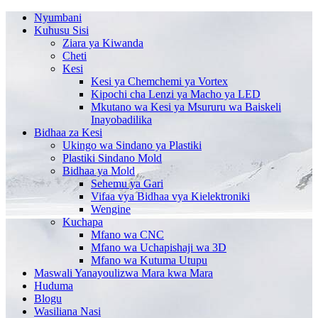
Nyumbani
Kuhusu Sisi
Ziara ya Kiwanda
Cheti
Kesi
Kesi ya Chemchemi ya Vortex
Kipochi cha Lenzi ya Macho ya LED
Mkutano wa Kesi ya Msururu wa Baiskeli
Inayobadilika
Bidhaa za Kesi
Ukingo wa Sindano ya Plastiki
Plastiki Sindano Mold
Bidhaa ya Mold
Sehemu ya Gari
Vifaa vya Bidhaa vya Kielektroniki
Wengine
Kuchapa
Mfano wa CNC
Mfano wa Uchapishaji wa 3D
Mfano wa Kutuma Utupu
Maswali Yanayoulizwa Mara kwa Mara
Huduma
Blogu
Wasiliana Nasi