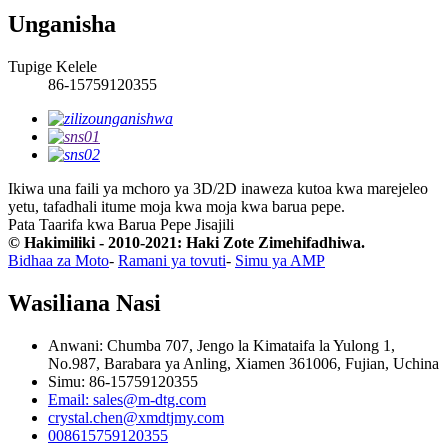
Unganisha
Tupige Kelele
86-15759120355
Ikiwa una faili ya mchoro ya 3D/2D inaweza kutoa kwa marejeleo
yetu, tafadhali itume moja kwa moja kwa barua pepe.
Pata Taarifa kwa Barua Pepe
Jisajili
© Hakimiliki - 2010-2021: Haki Zote Zimehifadhiwa.
Bidhaa za Moto
-
Ramani ya tovuti
-
Simu ya AMP
Wasiliana Nasi
Anwani: Chumba 707, Jengo la Kimataifa la Yulong 1,
No.987, Barabara ya Anling, Xiamen 361006, Fujian, Uchina
Simu: 86-15759120355
Email: sales@m-dtg.com
crystal.chen@xmdtjmy.com
008615759120355