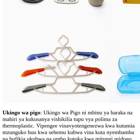
Ukingo wa pigo
: Ukingo wa Pigo ni mbinu ya haraka na
mahiri ya kukusanya vishikilia tupu vya polima za
thermoplastic. Vipengee vinavyotengenezwa kwa kutumia
mzunguko huu kwa sehemu kubwa vina kuta nyembamba
na hufikia ukubwa na umbo kutoka kwa mitungi midogo