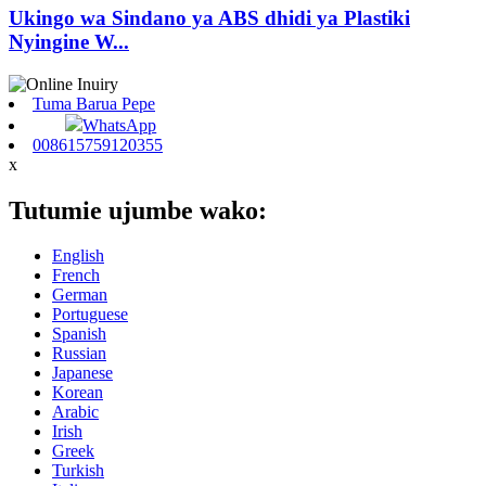
Ukingo wa Sindano ya ABS dhidi ya Plastiki
Nyingine W...
Tuma Barua Pepe
WhatsApp
008615759120355
x
Tutumie ujumbe wako:
English
French
German
Portuguese
Spanish
Russian
Japanese
Korean
Arabic
Irish
Greek
Turkish