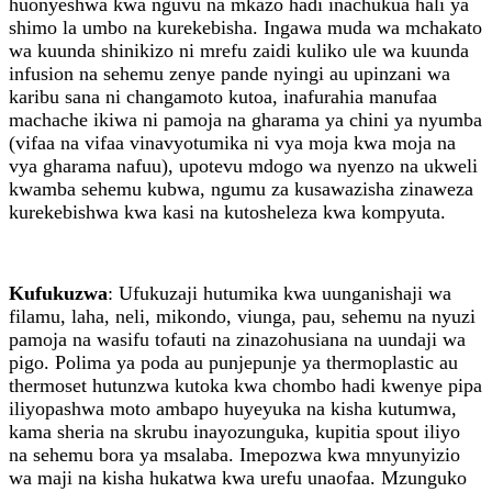
huonyeshwa kwa nguvu na mkazo hadi inachukua hali ya
shimo la umbo na kurekebisha. Ingawa muda wa mchakato
wa kuunda shinikizo ni mrefu zaidi kuliko ule wa kuunda
infusion na sehemu zenye pande nyingi au upinzani wa
karibu sana ni changamoto kutoa, inafurahia manufaa
machache ikiwa ni pamoja na gharama ya chini ya nyumba
(vifaa na vifaa vinavyotumika ni vya moja kwa moja na
vya gharama nafuu), upotevu mdogo wa nyenzo na ukweli
kwamba sehemu kubwa, ngumu za kusawazisha zinaweza
kurekebishwa kwa kasi na kutosheleza kwa kompyuta.
Kufukuzwa
: Ufukuzaji hutumika kwa uunganishaji wa
filamu, laha, neli, mikondo, viunga, pau, sehemu na nyuzi
pamoja na wasifu tofauti na zinazohusiana na uundaji wa
pigo. Polima ya poda au punjepunje ya thermoplastic au
thermoset hutunzwa kutoka kwa chombo hadi kwenye pipa
iliyopashwa moto ambapo huyeyuka na kisha kutumwa,
kama sheria na skrubu inayozunguka, kupitia spout iliyo
na sehemu bora ya msalaba. Imepozwa kwa mnyunyizio
wa maji na kisha hukatwa kwa urefu unaofaa. Mzunguko